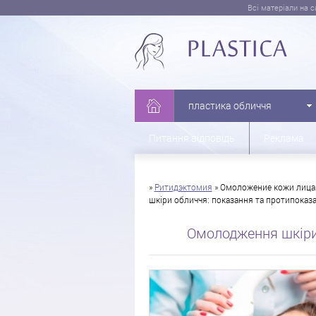
Всі матеріали на 
пластика обличчя
Питання відповідь
Реклама
»
Ритидэктомия
»
Омоложение кожи лица:
шкіри обличчя: показання та протипоказ
Омолодження шкіри