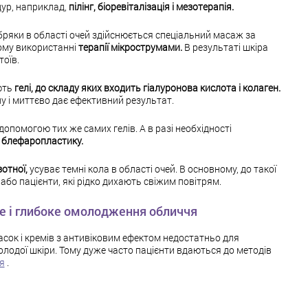
дур, наприклад,
пілінг, біоревіталізація і мезотерапія.
бряки в області очей здійснюється спеціальний масаж за
ому використанні
терапії мікрострумами.
В результаті шкіра
тоїв.
ють
гелі, до складу яких входить гіалуронова кислота і колаген.
у і миттєво дає ефективний результат.
опомогою тих же самих гелів. А в разі необхідності
-
блефаропластику.
отної,
усуває темні кола в області очей. В основному, до такої
або пацієнти, які рідко дихають свіжим повітрям.
 і глибоке омолодження обличчя
сок і кремів з антивіковим ефектом недостатньо для
лодої шкіри. Тому дуже часто пацієнти вдаються до методів
я
.