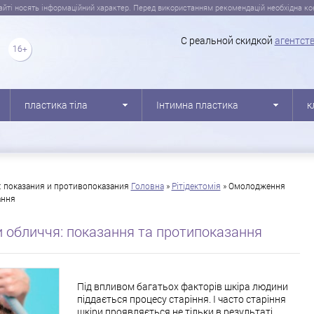
сайті носять інформаційний характер. Перед використанням рекомендацій необхідна кон
С реальной скидкой
агентст
пластика тіла
Інтимна пластика
к
 показания и противопоказания
Головна
»
Рітідектомія
»
Омолодження
ання
 обличчя: показання та протипоказання
Під впливом багатьох факторів шкіра людини
піддається процесу старіння. І часто старіння
шкіри проявляється не тільки в результаті