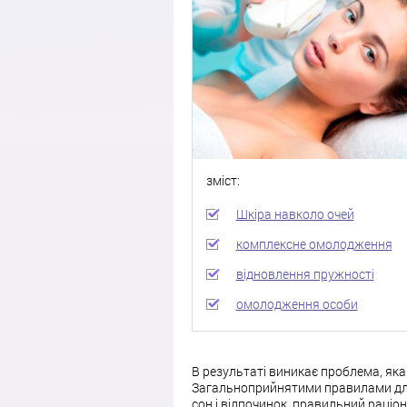
зміст:
Шкіра навколо очей
комплексне омолодження
відновлення пружності
омолодження особи
В результаті виникає проблема, як
Загальноприйнятими правилами для 
сон і відпочинок, правильний раціон