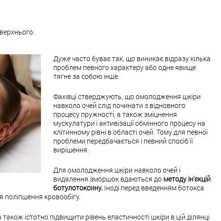
верхнього.
Дуже часто буває так, що виникає відразу кілька
проблем певного характеру або одне явище
тягне за собою інше.
Фахівці стверджують, що омолодження шкіри
навколо очей слід починати з відновного
процесу пружності, а також зміцнення
мускулатури і активізації обмінного процесу на
клітинному рівні в області очей. Тому для певної
проблеми передбачається і певний спосіб її
вирішення.
Для омолодження шкіри навколо очей і
видалення зморшок вдаються до
методу ін'єкцій
ботулотоксину.
Іноді перед введенням ботокса
я поліпшення кровообігу.
 також істотно підвищити рівень еластичності шкіри в цій ділянці