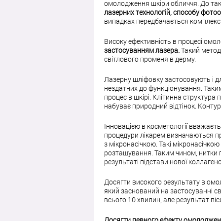
омолодження шкіри обличчя. До так
лазерних технологій, способу фото
випадках передбачається комплексн
Високу ефективність в процесі омо
застосуванням лазера.
Такий метод
світлового променя в дерму.
Лазерну шліфовку застосовують і дл
нездатних до функціонування. Таким
процес в шкірі. Клітинна структура 
набуває природний відтінок. Контур
Інновацією в косметології вважаєт
процедури лікарем визначаються пр
з мікронасічкою. Такі мікронасічко
розташування. Таким чином, нитки 
результаті підстави нової коллаген
Досягти високого результату в ом
який заснований на застосуванні св
всього 10 хвилин, але результат пі
Досягти певного ефекту омолодженн