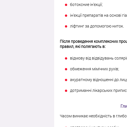
ботоксние ін'єкції;
ін'єкції препаратів на основі г
ліфтинг за допомогою ниток.
Після проведення комплексних про
правил, які полягають в:
відмову від відвідувань солярі
обмеження мімічних рухів;
акуратному відношенні до лиц
дотриманні лікарських приписі
Гл
Часом виникає необхідність в глиб