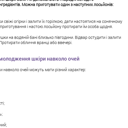
гредієнтів.
Можна приготувати один з наступних лосьйонів:
свіжі огірки і залити їх горілкою, дати настоятися на сонячному
я приготування і настою лосьйону протирати їм особа щодня.
шки на водяній бані близько півгодини. Відвар остудити і залити
 Протирати обличчя вранці або ввечері.
молодження шкіри навколо очей
іри навколо очей можуть мати різний характер:
ті;
ь;
ний;