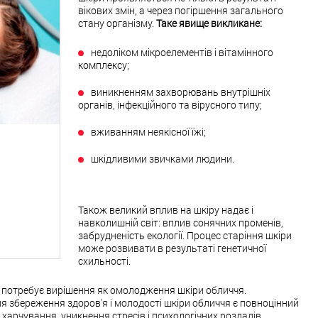
вікових змін, а через погіршення загального
стану організму.
Таке явище викликане:
недоліком мікроелементів і вітамінного
комплексу;
виникненням захворювань внутрішніх
органів, інфекційного та вірусного типу;
вживанням неякісної їжі;
шкідливими звичками людини.
Також великий вплив на шкіру надає і
навколишній світ: вплив сонячних променів,
забрудненість екології. Процес старіння шкіри
може розвивати в результаті генетичної
схильності.
а потребує вирішення як омолодження шкіри обличчя.
збереження здоров'я і молодості шкіри обличчя є повноцінний
 харчування, уникнення стресів і психологічних розладів,