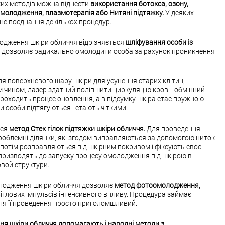
их методів можна віднести
використання ботокса, озону,
омолодження, плазмотерапія або Нитяні підтяжку.
У деяких
е поєднання декількох процедур.
лодження шкіри обличчя відрізняється
шліфування особи із
 дозволяє радикально омолодити особа за рахунок проникнення
я поверхневого шару шкіри для усунення старих клітин,
 чином, лазер здатний поліпшити циркуляцію крові і обмінний
проходить процес оновлення, а в підсумку шкіра стає пружною і
и особи підтягуються і стають чіткими.
ься
метод Стек гілок підтяжки шкіри обличчя.
Для проведення
облемні ділянки, які згодом виправляються за допомогою ниток
ю потім розправляються під шкірним покривом і фіксують своє
призводять до запуску процесу омолодження під шкірою в
овой структури.
олодження шкіри обличчя дозволяє
метод фотоомолодження,
ітлових імпульсів інтенсивного впливу. Процедура займає
сля її проведення просто приголомшливий.
я шкіри обличчя допомагають і народні методи з