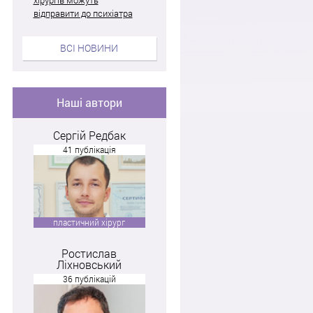
відправити до психіатра
ВСІ НОВИНИ
Наші автори
Сергій Редбак
41 публікація
пластичний хірург
Ростислав
Ліхновський
36 публікацій