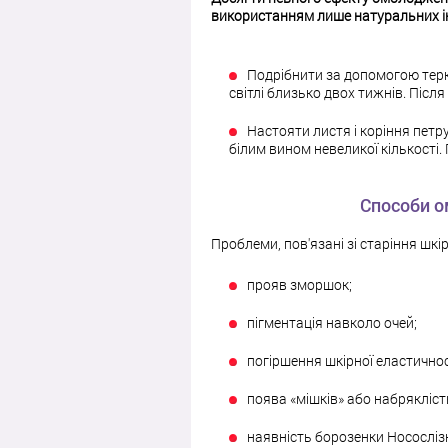
використанням лише натуральних ін
Подрібнити за допомогою терки 
світлі близько двох тижнів. Післ
Настояти листя і коріння петру
білим вином невеликої кількості.
Способи о
Проблеми, пов'язані зі старіння шк
прояв зморшок;
пігментація навколо очей;
погіршення шкірної еластичнос
поява «мішків» або набрякліст
наявність борозенки Нососліз