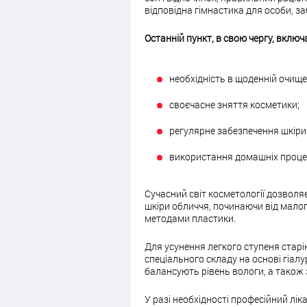
відповідна гімнастика для особи, з
Останній пункт, в свою чергу, вклю
необхідність в щоденній очище
своєчасне зняття косметики;
регулярне забезпечення шкір
використання домашніх проце
Сучасний світ косметології дозвол
шкіри обличчя, починаючи від мало
методами пластики.
Для усунення легкого ступеня стар
спеціального складу на основі гіалу
балансують рівень вологи, а також
У разі необхідності професійний лі