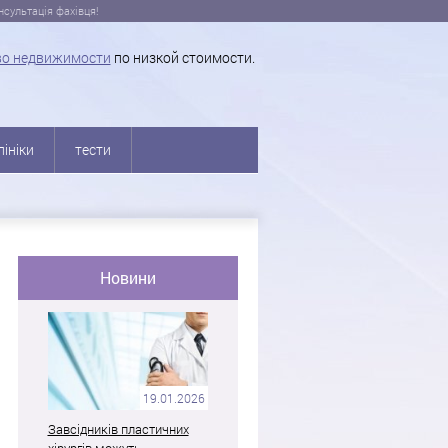
сультація фахівця!
во недвижимости
по низкой стоимости.
лініки
тести
Новини
19.01.2026
Завсідників пластичних
хірургів можуть