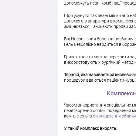
допоможуть певні комбінації проце
Щоб усунути так звані мішки або на
допомогою апаратури в комплексн
зміцнюється, і зникають прояви зас
Від Носослізний борозни позбавля
Гель безболісно вводиться в борозн
Грижі століття можна перекрити за д
використовують хірургічний метод 
Терапія, яка називається киснево-аз
процедури вдаються пацієнти-курці 
Комплексне
Часом використання спеціальних ма
перетворення особи і повернення мо
комплексного
омолодження обличч
У такий комплекс входять: