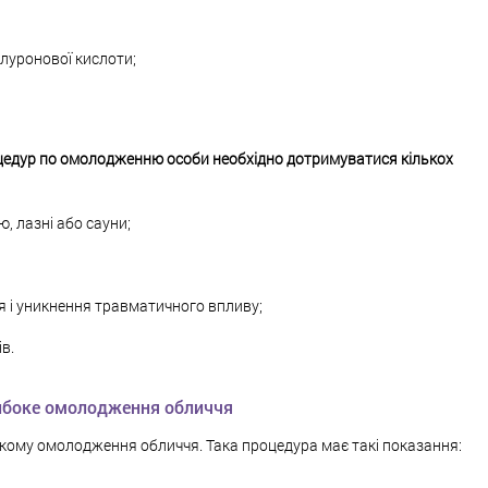
іалуронової кислоти;
цедур по омолодженню особи необхідно дотримуватися кількох
ю, лазні або сауни;
я і уникнення травматичного впливу;
в.
ибоке омолодження обличчя
окому омолодження обличчя. Така процедура має такі показання: