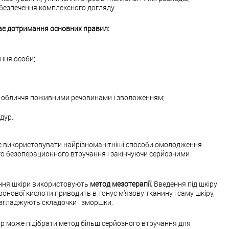
абезпечення комплексного догляду.
чає дотримання основних правил:
ння особи;
и обличчя поживними речовинами і зволоженням;
дур.
яє використовувати найрізноманітніші способи омолодження
го безоперационного втручання і закінчуючи серйозними
іння шкіри використовують
метод мезотерапії.
Введення під шкіру
ронової кислоти приводить в тонус м'язову тканину і саму шкіру,
 згладжують складочки і зморшки.
кар може підібрати метод більш серйозного втручання для