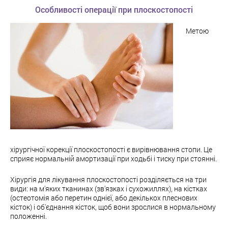
Особливості операції при плоскостопості
Метою
хірургічної корекції плоскостопості є вирівнювання стопи. Це
сприяє нормальній амортизації при ходьбі і тиску при стоянні.
Хірургія для лікування плоскостопості розділяється на три
види: на м'яких тканинах (зв'язках і сухожиллях), на кістках
(остеотомія або перетин однієї, або декількох плеснових
кісток) і об'єднання кісток, щоб вони зрослися в нормальному
положенні.