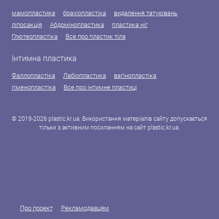
мамопластика
брахіопластіка
видалення татуювань
ліпосакція
Абдомінопластика
пластика ніг
Глютеопластіка
Все про пластик тіла
Інтимна пластика
Фаллопластіка
Лабіопластика
вагінопластіка
гіменопластіка
Все про інтимне пластиці
© 2019-2026 plastic.kr.ua. Використання матеріалів сайту допускається
тільки з активним посиланням на сайт plastic.kr.ua.
Про проект
Рекламодавцям