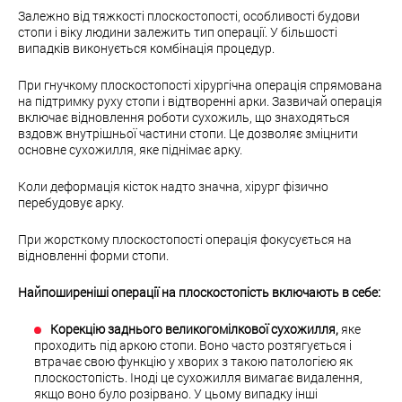
Залежно від тяжкості плоскостопості, особливості будови
стопи і віку людини залежить тип операції. У більшості
випадків виконується комбінація процедур.
При гнучкому плоскостопості хірургічна операція спрямована
на підтримку руху стопи і відтворенні арки. Зазвичай операція
включає відновлення роботи сухожиль, що знаходяться
вздовж внутрішньої частини стопи. Це дозволяє зміцнити
основне сухожилля, яке піднімає арку.
Коли деформація кісток надто значна, хірург фізично
перебудовує арку.
При жорсткому плоскостопості операція фокусується на
відновленні форми стопи.
Найпоширеніші операції на плоскостопість включають в себе:
Корекцію заднього великогомілкової сухожилля,
яке
проходить під аркою стопи. Воно часто розтягується і
втрачає свою функцію у хворих з такою патологією як
плоскостопість. Іноді це сухожилля вимагає видалення,
якщо воно було розірвано. У цьому випадку інші