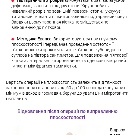
Підтаранний артроерез
виконується в разі вальгусной
деформації заднього відділу стопи. Хірург робить
невеликий розріз по зовнішній поверхні стопи, і укручує
титановий імплантат, який розклинює подтаранний синус.
Завдяки цьому таранная кістка не зміщується по
відношенню до п'яткової.
Методика Еванса.
Використовується при гнучкому
плоскостопості і передбачає проведення остеотомії
п'яткової кістки проксимальніше п'яткової-кубовидного
суглоба на півтора сантиметра. Для подовження п'яткової
кістки з латеральної сторони вводять односантіметровий
імплант між фрагментами кістки.
Вартість операції на плоскостопість залежить від тяжкості
захворювання і становить від 60 до 100 неоподатковуваних
мінімумів доходів громадян, беручи до уваги ціни мікрогвинти
і імплантів.
Відновлення після операції по виправленню
плоскостопості
Відразу