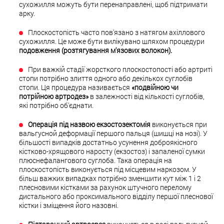
сухожилля можуть бути перенаправлені, щоб підтримати
арку.
Плоскостопість часто пов'язано з натягом ахіллового
сухожилля. Це може бути вилікувано шляхом процедури
подовження (розтягування м'язових волокон).
При важкій стадії жорсткого плоскостопості або артриті
стопи
потрібно злиття одного або декількох суглобів
стопи. Ця процедура називається
«подвійною чи
потрійною артродез»
в залежності від кількості суглобів,
які потрібно об'єднати.
Операція під назвою екзостозектомія
виконується при
вальгусной деформації першого пальця (шишці на нозі). У
більшості випадків достатньо усунення доброякісного
кістково-хрящового наросту (екзостоз) і запаленої сумки
плюснефалангового суглоба. Така операція на
плоскостопість виконується під місцевим наркозом. У
більш важких випадках потрібно зменшити кут між 1 і 2
плесновими кістками за рахунок штучного перелому
дистального або проксимального відділу першої плеснової
кістки і зміщення його назовні.