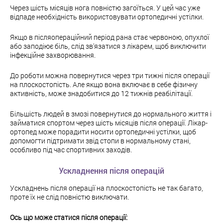
Через шість місяців нога повністю загоїться. У цей час уже
відпаде необхідність використовувати ортопедичні устілки.
Якщо в післяопераційний період рана стає червоною, опухлої
або заподіює біль, слід зв'язатися з лікарем, щоб виключити
інфекційне захворювання.
До роботи можна повернутися через три тижні після операції
на плоскостопість. Але якщо вона включає в себе фізичну
активність, може знадобитися до 12 тижнів реабілітації.
Більшість людей в змозі повернутися до нормального життя і
займатися спортом через шість місяців після операції. Лікар-
ортопед може порадити носити ортопедичні устілки, щоб
допомогти підтримати звід стопи в нормальному стані,
особливо під час спортивних заходів.
Ускладнення після операцій
Ускладнень після операції на плоскостопість не так багато,
проте їх не слід повністю виключати.
Ось що може статися після операції: