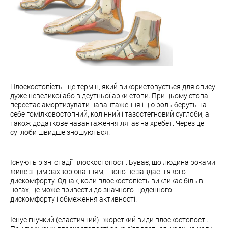
Плоскостопість - це термін, який використовується для опису
дуже невеликої або відсутньої арки стопи. При цьому стопа
перестає амортизувати навантаження і цю роль беруть на
себе гомілковостопний, колінний і тазостегновий суглоби, а
також додаткове навантаження лягає на хребет. Через це
суглоби швидше зношуються.
Існують різні стадії плоскостопості. Буває, що людина роками
живе з цим захворюванням, і воно не завдає ніякого
дискомфорту. Однак, коли плоскостопість викликає біль в
ногах, це може привести до значного щоденного
дискомфорту і обмеження активності.
Існує гнучкий (еластичний) і жорсткий види плоскостопості.