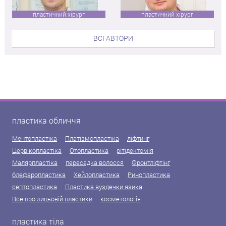
пластичний хірург
пластичний хірург
ВСІ АВТОРИ
пластика обличчя
Ментопластіка
Платізмопластіка
ліфтинг
Цервікопластіка
Отопластика
рітідектомія
Малярпластіка
пересадка волосся
Фронтліфтінг
блефаропластика
Хейлопластика
Ринопластика
септопластика
Пластика вуздечки язика
Все про лицьовій пластики
косметологія
пластика тіла