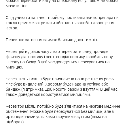
можна переносити вагу на оперовану ногу. Також не можна
мочити гіпс.
Слід уникати паління і прийому протизапальних препаратів,
так як це може затримати або навіть запобігти зрощення
кісток.
Первинне загоєння займає близько двох тижнів.
Через цей відрізок часу лікар перевірить рану, проведе
фізичну діагностику і рентгенодіагностику і зробить нову
гіпсову пов'язку. В цей час доведеться пересуватися на
милицях.
Через шість тижнів буде призначена нова рентгенографія і
гіпс буде видалений. Хворому буде надана устілка або
бандаж (підтримка), щоб носити разом з взуттям. В цей час
також доведеться користуватися милицями.
Через три місяці потрібно буде з'явитися на чергове медичне
обстеження. Можна буде пересуватися без милиць, але з
ортопедичними устілками і зручним взуттям (нема на
підборах).