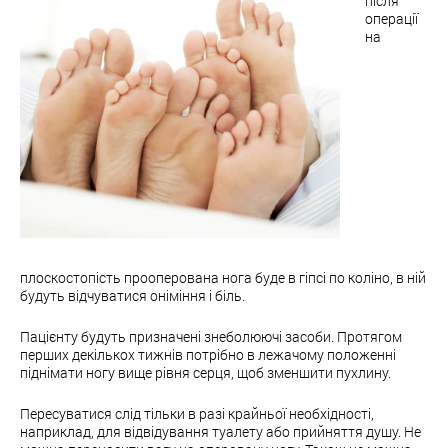
після
операції
на
плоскостопість прооперована нога буде в гіпсі по коліно, в ній
будуть відчуватися оніміння і біль.
Пацієнту будуть призначені знеболюючі засоби. Протягом
перших декількох тижнів потрібно в лежачому положенні
піднімати ногу вище рівня серця, щоб зменшити пухлину.
Пересуватися слід тільки в разі крайньої необхідності,
наприклад, для відвідування туалету або прийняття душу. Не