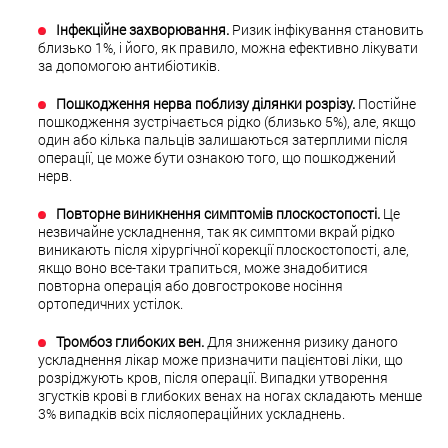
Інфекційне захворювання.
Ризик інфікування становить
близько 1%, і його, як правило, можна ефективно лікувати
за допомогою антибіотиків.
Пошкодження нерва поблизу ділянки розрізу.
Постійне
пошкодження зустрічається рідко (близько 5%), але, якщо
один або кілька пальців залишаються затерплими після
операції, це може бути ознакою того, що пошкоджений
нерв.
Повторне виникнення симптомів плоскостопості.
Це
незвичайне ускладнення, так як симптоми вкрай рідко
виникають після хірургічної корекції плоскостопості, але,
якщо воно все-таки трапиться, може знадобитися
повторна операція або довгострокове носіння
ортопедичних устілок.
Тромбоз глибоких вен.
Для зниження ризику даного
ускладнення лікар може призначити пацієнтові ліки, що
розріджують кров, після операції. Випадки утворення
згустків крові в глибоких венах на ногах складають менше
3% випадків всіх післяопераційних ускладнень.