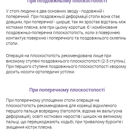
При поздовжньому плоскостопості
У стопі людини є два основних зводу - подовжній і
поперечний. При поздовжньої деформації стопи вона стає
довшим, при поперечної - ширше, так як зростає відстань між
кістками плесна, але при цьому коротше. Є і комбіноване
поздовжньо-поперечна плоскостопість, коли з поверхнею
контактує поверхню і поперечного та поздовжнього склепінь
стопи.
Операція на плоскостопість рекомендована лише при
високому ступені поздовжнього плоскостопості (2-3 ступінь).
При першого ступеня поздовжнього плоскостопості хворому
досить носити ортопедичні устілки.
При поперечному плоскостопості
При поперечному уплощении стопи операція на
плоскостопість рекомендована для корекції відхиленого
першого пальця всередину (патологія, відома як вальгусна
деформація), освіті кісткових наростів і шишок на великому
пальці, що перешкоджають ходьбі, при тривалому бурсите і
зміщення кісток плесна.