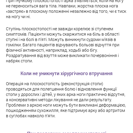
При гнучкому плоскостопості арка з'являється, коли на ногу
не переноситься вага тіла. Навпаки, жорстка плоска нога
«застряє» в плоскому положенні незалежно від того, чи є тиск
на ногу чи ні.
Ступінь плоскостопості не завжди корелює зі ступенем
симптомів. Пацієнти можуть скаржитися на біль в області
ступні і на болі в п'яті. Можуть виникнути судоми м'язів в
гомілки. Багато пацієнтів відчувають больові відчуття при
фізичної активності, наприклад, ходьбі або бігу.
Роздратування від взуття може викликати почервоніння і
набряк стопи.
Коли не уникнути хірургічного втручання
Операція на плоскостопість (реконструкція стопи)
проводяться для полегшення болю і відновлення функції
стопи у дорослих і дітей, у яких арка ноги практично відсутня,
а консервативні методи лікування не дали результату.
Проблеми з аркою ноги можуть бути викликані деформацією,
пошкодженням сухожилля, яке підтримує арку або артритом
в суглобах навколо п'яти.