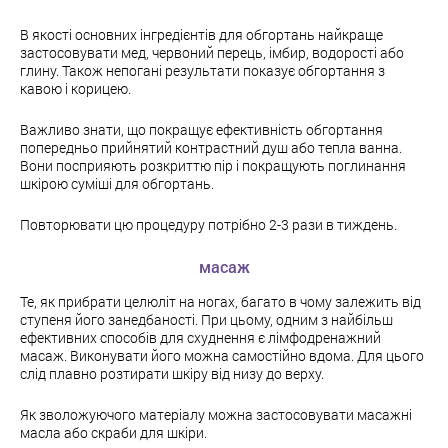
В якості основних інгредієнтів для обгортань найкраще
застосовувати мед, червоний перець, імбир, водорості або
глину. Також непогані результати показує обгортання з
кавою і корицею.
Важливо знати, що покращує ефективність обгортання
попередньо прийнятий контрастний душ або тепла ванна.
Вони посприяють розкриттю пір і покращують поглинання
шкірою суміші для обгортань.
Повторювати цю процедуру потрібно 2-3 рази в тиждень.
масаж
Те, як прибрати целюліт на ногах, багато в чому залежить від
ступеня його занедбаності. При цьому, одним з найбільш
ефективних способів для схуднення є лімфодренажний
масаж. Виконувати його можна самостійно вдома. Для цього
слід плавно розтирати шкіру від низу до верху.
Як зволожуючого матеріалу можна застосовувати масажні
масла або скраби для шкіри.