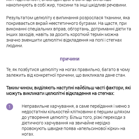
накопичують в собі жир, токсини та інші шкідливі речовини.
Результатом целюліту є випинання розрослася тканини, яка
покривається вкрай неестетичного буграми. На щастя, при
виконанні спеціальних вправ, обгортань, дотриманні дієти та
інших заходів, навіть за досить короткий термін можна
значно зменшити целюлітні відкладення на попі і стегнах
людини.
причини
Те, як позбутися целюліту на ногах правильно, багато в чому
залежить від конкретної причини, що викликала дане стан.
Таким чином, виділяють наступні найбільш часті фактори, які
можуть викликати целюлітні відкладення на стегнах:
Неправильне харчування, а саме переїдання і меню з
недостатнім кількостей клітковини є першим шляхом
до утворення целюліту. Більш того, різкі переходи з
дієтичного харчування на звичайне нерідко
провокують швидке поява «апельсинової кірки» на
ногах.