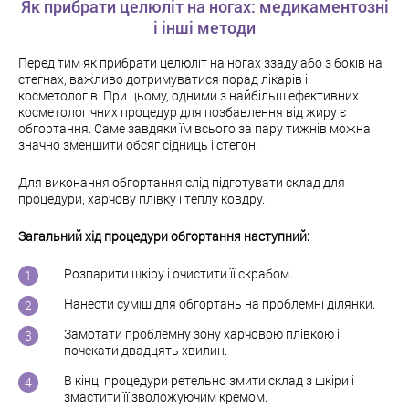
Як прибрати целюліт на ногах: медикаментозні
і інші методи
Перед тим як прибрати целюліт на ногах ззаду або з боків на
стегнах, важливо дотримуватися порад лікарів і
косметологів. При цьому, одними з найбільш ефективних
косметологічних процедур для позбавлення від жиру є
обгортання. Саме завдяки їм всього за пару тижнів можна
значно зменшити обсяг сідниць і стегон.
Для виконання обгортання слід підготувати склад для
процедури, харчову плівку і теплу ковдру.
Загальний хід процедури обгортання наступний:
Розпарити шкіру і очистити її скрабом.
Нанести суміш для обгортань на проблемні ділянки.
Замотати проблемну зону харчовою плівкою і
почекати двадцять хвилин.
В кінці процедури ретельно змити склад з шкіри і
змастити її зволожуючим кремом.