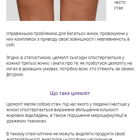
часто
стає
справжньою проблемою для багатьох жінок, провокуючи у
них комплекси з приводу своєї зовнішності і невпевненість в
собі.
Згідно зі статистикою, целюліт сьогодні спостерігається у
кожної третьої жінки, і знати про те, як позбутися целюліту на
ногах в домашніх умовах, потрібно всім, хто стежить за своєю
фігурою.
Що таке целюліт
Целюліт являє собою стан, під час якого у людини (частіше у
жінок) спостерігається виражене збільшення кількості
жирових відкладень, а також порушення мікроциркуляції в
уражених тканинах.
В такому стані клітини не можуть виділяти продукти своєї
життєдіяльності, внаслідок цього вони ще сильніше