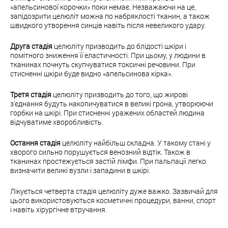
«апельсинової корочки» поки немає. Незважаючи на це,
запідозрити целюліт можна по набряклості тканин, а також
швидкого утворення синців навіть після невеликого удару.
Друга стадія
целюліту призводить до блідості шкіри і
помітного зниження її еластичності. При цьому, у людини в
тканинах почнуть скупчуватися токсичні речовини. При
стисненні шкіри буде видно «апельсинова кірка».
Третя стадія
целюліту призводить до того, що жирові
з'єднання будуть накопичуватися в великі грона, утворюючи
горбки на шкірі. При стисненні уражених областей людина
відчуватиме хворобливість.
Остання стадія
целюліту найбільш складна. У такому стані у
хворого сильно порушується венозний відтік. Також в
тканинах простежується застій лімфи. При пальпації легко
визначити великі вузли і западини в шкірі.
Лікується четверта стадія целюліту дуже важко. Зазвичай для
цього використовуються косметичні процедури, ванни, спорт
і навіть хірургічне втручання.