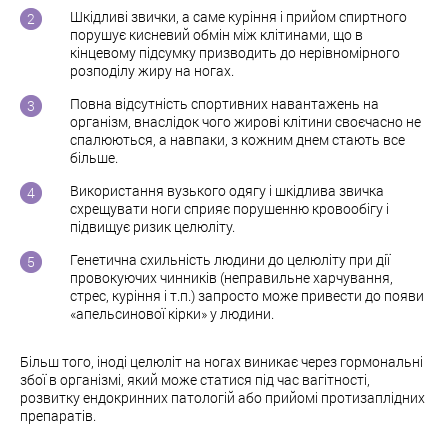
Шкідливі звички, а саме куріння і прийом спиртного
порушує кисневий обмін між клітинами, що в
кінцевому підсумку призводить до нерівномірного
розподілу жиру на ногах.
Повна відсутність спортивних навантажень на
організм, внаслідок чого жирові клітини своєчасно не
спалюються, а навпаки, з кожним днем ​​стають все
більше.
Використання вузького одягу і шкідлива звичка
схрещувати ноги сприяє порушенню кровообігу і
підвищує ризик целюліту.
Генетична схильність людини до целюліту при дії
провокуючих чинників (неправильне харчування,
стрес, куріння і т.п.) запросто може привести до появи
«апельсинової кірки» у людини.
Більш того, іноді целюліт на ногах виникає через гормональні
збої в організмі, який може статися під час вагітності,
розвитку ендокринних патологій або прийомі протизаплідних
препаратів.