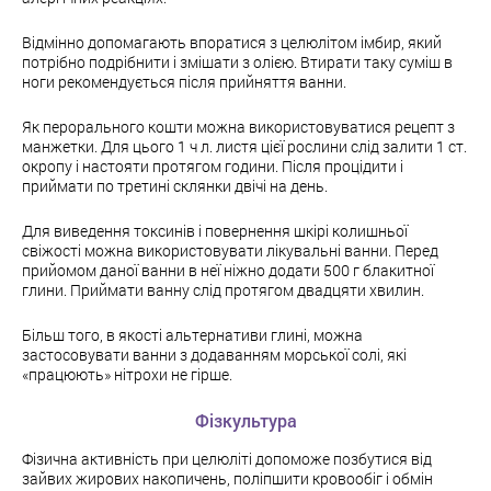
Відмінно допомагають впоратися з целюлітом імбир, який
потрібно подрібнити і змішати з олією. Втирати таку суміш в
ноги рекомендується після прийняття ванни.
Як перорального кошти можна використовуватися рецепт з
манжетки. Для цього 1 ч л. листя цієї рослини слід залити 1 ст.
окропу і настояти протягом години. Після процідити і
приймати по третині склянки двічі на день.
Для виведення токсинів і повернення шкірі колишньої
свіжості можна використовувати лікувальні ванни. Перед
прийомом даної ванни в неї ніжно додати 500 г блакитної
глини. Приймати ванну слід протягом двадцяти хвилин.
Більш того, в якості альтернативи глині, можна
застосовувати ванни з додаванням морської солі, які
«працюють» нітрохи не гірше.
Фізкультура
Фізична активність при целюліті допоможе позбутися від
зайвих жирових накопичень, поліпшити кровообіг і обмін