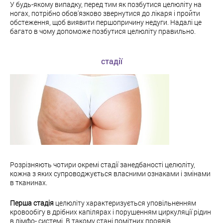
У будь-якому випадку, перед тим як позбутися целюліту на
ногах, потрібно обов'язково звернутися до лікаря і пройти
обстеження, щоб виявити першопричину недуги. Надалі це
багато в чому допоможе позбутися целюліту правильно.
стадії
Розрізняють чотири окремі стадії занедбаності целюліту,
кожна з яких супроводжується власними ознаками і змінами
в тканинах.
Перша стадія
целюліту характеризується уповільненням
кровообігу в дрібних капілярах і порушенням циркуляції рідин
в лімфо- системі. В такому стані помітних проявів