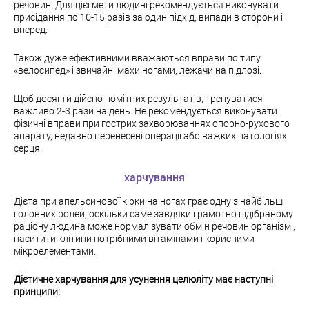
речовин. Для цієї мети людині рекомендується виконувати
присідання по 10-15 разів за один підхід, випади в сторони і
вперед.
Також дуже ефективними вважаються вправи по типу
«велосипед» і звичайні махи ногами, лежачи на підлозі.
Щоб досягти дійсно помітних результатів, тренуватися
важливо 2-3 рази на день. Не рекомендується виконувати
фізичні вправи при гострих захворюваннях опорно-рухового
апарату, недавно перенесені операції або важких патологіях
серця.
харчування
Дієта при апельсинової кірки на ногах грає одну з найбільш
головних ролей, оскільки саме завдяки грамотно підібраному
раціону людина може нормалізувати обмін речовин організмі,
наситити клітини потрібними вітамінами і корисними
мікроелементами.
Дієтичне харчування для усунення целюліту має наступні
принципи: