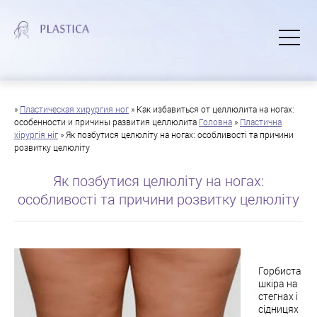
»
Пластическая хирургия ног
»
Как избавиться от целлюлита на ногах:
особенности и причины развития целлюлита
Головна
»
Пластична
хірургія ніг
»
Як позбутися целюліту на ногах: особливості та причини
розвитку целюліту
Як позбутися целюліту на ногах:
особливості та причини розвитку целюліту
Горбиста
шкіра на
стегнах і
сідницях