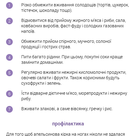
Різко обмежити вживання солодощів (тортів, цукерок,
тістечок, шоколаду тощо).
Відмовитися від прийому жирного м'яса і риби, сала,
ковбасних виробів, фаст-фуду і солодких газованих
напоїв.
Обмежити прийом спірного, мучного, солоної
продукції і гострих страв.
Пити багато рідини. При цьому, покупні соки краще
замінити домашніми.
Регулярно вживати нежирні кисломолочні продукти,
овочеві салати і фрукти. Також корисними будуть
сухофрукти і зелень.
Їсти відварне дієтичне м'ясо, морепродукти і нежирну
рибу.
Вживати злакові, а саме вівсянку, гречку і рис.
профілактика
Для того щоб апельсинова кірка на ногах ніколи не здалася