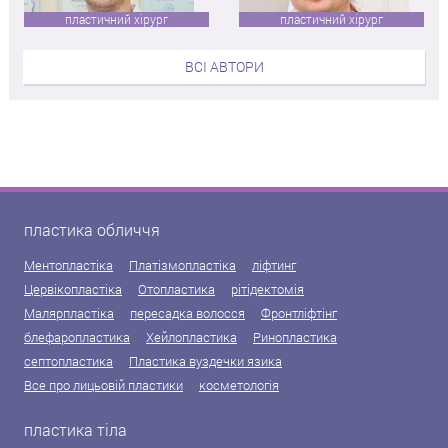
пластичний хірург
пластичний хірург
ВСІ АВТОРИ
пластика обличчя
Ментопластіка
Платізмопластіка
ліфтинг
Цервікопластіка
Отопластика
рітідектомія
Малярпластіка
пересадка волосся
Фронтліфтінг
блефаропластика
Хейлопластика
Ринопластика
септопластика
Пластика вуздечки язика
Все про лицьовій пластики
косметологія
пластика тіла