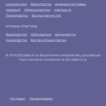
мамопластика
брахіопластіка
видалення татуювань
ліпосакція
Абдомінопластика
пластика ніг
Глютеопластіка
Все про пластик тіла
Інтимна пластика
Фаллопластіка
Лабіопластика
вагінопластіка
гіменопластіка
Все про інтимне пластиці
© 2019-2026 plastic.kr.ua. Використання матеріалів сайту допускається
тільки з активним посиланням на сайт plastic.kr.ua.
Про проект
Рекламодавцям