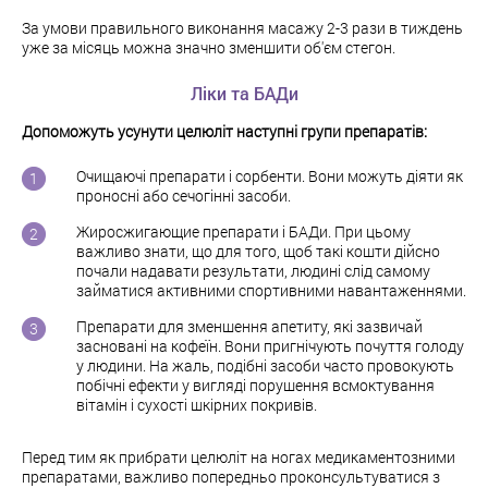
За умови правильного виконання масажу 2-3 рази в тиждень
уже за місяць можна значно зменшити об'єм стегон.
Ліки та БАДи
Допоможуть усунути целюліт наступні групи препаратів:
Очищаючі препарати і сорбенти. Вони можуть діяти як
проносні або сечогінні засоби.
Жиросжигающие препарати і БАДи. При цьому
важливо знати, що для того, щоб такі кошти дійсно
почали надавати результати, людині слід самому
займатися активними спортивними навантаженнями.
Препарати для зменшення апетиту, які зазвичай
засновані на кофеїн. Вони пригнічують почуття голоду
у людини. На жаль, подібні засоби часто провокують
побічні ефекти у вигляді порушення всмоктування
вітамін і сухості шкірних покривів.
Перед тим як прибрати целюліт на ногах медикаментозними
препаратами, важливо попередньо проконсультуватися з