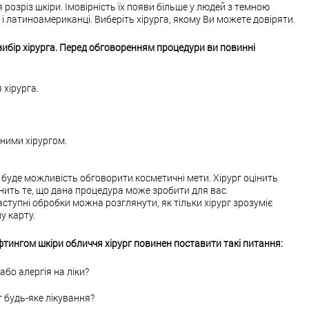
розріз шкіри. Імовірність їх появи більше у людей з темною
 латиноамериканці. Виберіть хірурга, якому Ви можете довіряти.
бір хірурга.
Перед обговоренням процедури ви повинні
 хірурга.
ними хірургом.
с буде можливість обговорити косметичні мети. Хірург оцінить
снить те, що дана процедура може зробити для вас.
аступні обробки можна розглянути, як тільки хірург зрозуміє
у карту.
фтингом шкіри обличчя хірург повинен поставити такі питання:
бо алергія на ліки?
 будь-яке лікування?