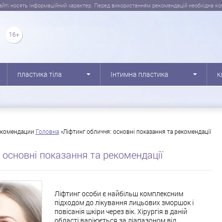
сайті носять інформаційний характер. Перед використанням рекомендацій необхідна кон
пластика тіла
Інтимна пластика
к
екомендации
Головна
»Ліфтинг
обличчя: основні показання та рекомендації
 основні показання та рекомендації
Ліфтинг особи є найбільш комплексним
підходом до лікування лицьових зморшок і
повісанія шкіри через вік. Хірургія в даній
області варіюється за діапазоном від