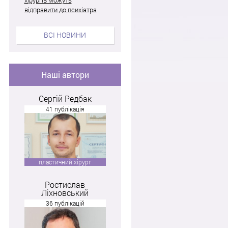
відправити до психіатра
ВСІ НОВИНИ
Наші автори
Сергій Редбак
41 публікація
пластичний хірург
Ростислав
Ліхновський
36 публікацій