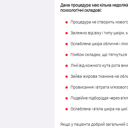
Дана процедура має кілька недоліків,
психологічні складові:
Процедура не створить нового 
Залежно від віку і типу шкіри
Ослаблена шкіра обличчя і ліні
Глибокі складки, що тягнуться в
Лінії від кожного кута рота вниз
Зайва жирова тканина на облич
Провисання і втрата м'язового
Подвійне підборіддя через в'ял
Ослаблена і в'яла шкіра на шиї.
Якщо у пацієнта добрий загальний ст