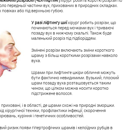
еженим розрізом (ЧЕК-ліфтинг)
хірург робить короткі розрізи по
вколо передньої частини вух, прихованих в природних складках.
 повіках або під верхньою губою.
У разі ліфтингу шиї
хірург робить розрізи, що
починаються перед мочками вух і триваючі
позаду вух в нижчому скальпі. Також буде
маленький розріз під підборіддям.
Змінені розрізи включають зміни короткого
шраму з більш короткими розрізами навколо
вуха.
Шрами при лифтинге шкіри обличчя можуть
бути фактично невидимими. Вузький, плоский
шрам позаду вуха розташовується таким
чином, що цілком можна носити коротко
підстрижене волосся.
і приховані, і в області, де шрами схожі на природні зморшки.
д хірургічної техніки, профілактики інфекції, скорочення
орювань, куріння і генетичних особливостей.
й ризик появи гіпертрофічних шрамів і келоїдних рубців в