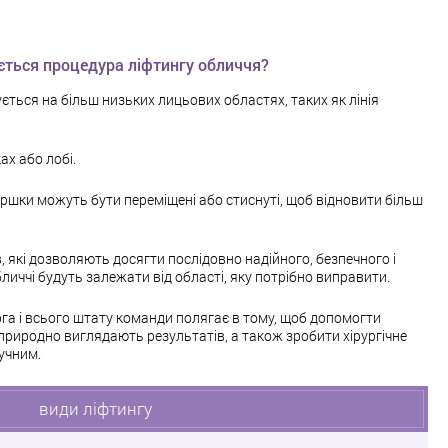
ється процедура ліфтингу обличчя?
ється на більш низьких лицьових областях, таких як лінія
х або лобі.
оршки можуть бути переміщені або стиснуті, щоб відновити більш
в, які дозволяють досягти послідовно надійного, безпечного і
личчі будуть залежати від області, яку потрібно виправити.
га і всього штату команди полягає в тому, щоб допомогти
 природно виглядають результатів, а також зробити хірургічне
учним.
види ліфтингу