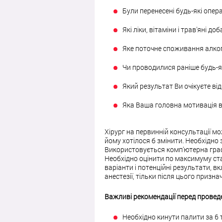
Були перенесені будь-які опера
Які ліки, вітаміни і трав'яні 
Яке поточне споживання алког
Чи проводилися раніше будь-я
Який результат Ви очікуєте від 
Яка Ваша головна мотивація в 
Хірург на первинній консультації мо
йому хотілося б змінити. Необхідно з
Використовується комп'ютерна граф
Необхідно оцінити по максимуму ста
варіанти і потенційні результати, 
анестезії, тільки після цього призн
Важливі рекомендації перед провед
Необхідно кинути палити за 6 