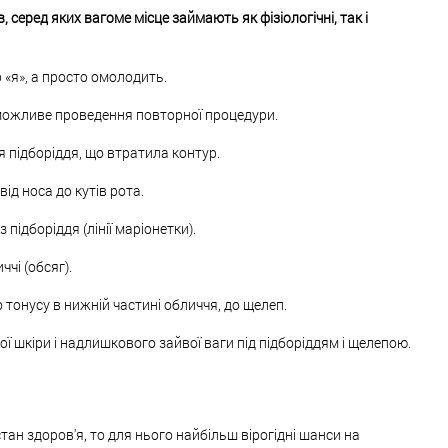
 серед яких вагоме місце займають як фізіологічні, так і
«я», а просто омолодить.
, можливе проведення повторної процедури.
я підборіддя, що втратила контур.
ід носа до кутів рота.
 підборіддя (лінії маріонетки).
чі (обсяг).
 тонусу в нижній частині обличчя, до щелеп.
ої шкіри і надлишкового зайвої ваги під підборіддям і щелепою.
ан здоров'я, то для нього найбільш вірогідні шанси на