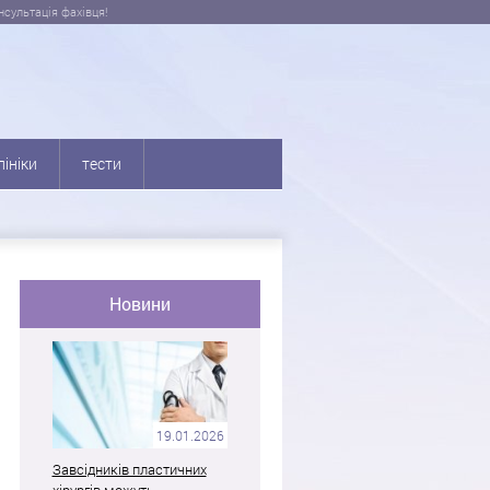
сультація фахівця!
лініки
тести
Новини
19.01.2026
Завсідників пластичних
хірургів можуть