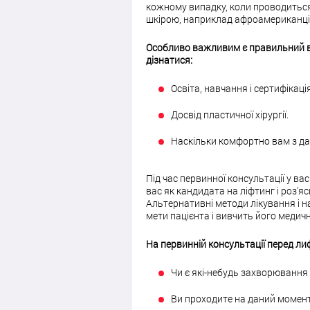
кожному випадку, коли проводиться 
шкірою, наприклад афроамериканці і
Особливо важливим є правильний ви
дізнатися:
Освіта, навчання і сертифікація
Досвід пластичної хірургії.
Наскільки комфортно вам з да
Під час первинної консультації у ва
вас як кандидата на ліфтинг і роз'я
Альтернативні методи лікування і н
мети пацієнта і вивчить його медичн
На первинній консультації перед ли
Чи є які-небудь захворювання а
Ви проходите на даний момент