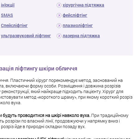
ін'єкції
хірургічна підтяжка
SMAS
фейсліфтінг
Спейсліфтінг
плазмоліфтінг
ультразвуковий ліфтинг
лазерна підтяжка
зація ліфтингу шкіри обличчя
личчя. Пластичний хірург порекомендує метод, заснований на
нта, включаючи форму особи. Розміщення і довжина розрізів
реконструкції, який найкраще підходить пацієнту. Хірург для
истовувати метод «короткого шраму», при якому короткий розріз
коло вуха.
и будуть проводитися на шкірі навколо вуха.
При традиційному
ь розрізи по власний лінії, продовжуючи у напрямку вниз і
 розріз йде в природні складки позаду вух.