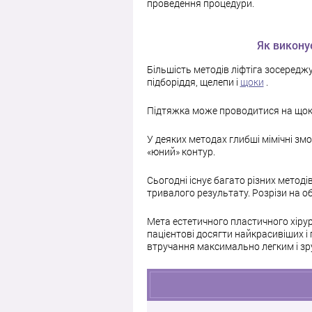
проведення процедури.
Як викону
Більшість методів ліфтіга зосереджу
підборіддя, щелепи і
щоки
.
Підтяжка може проводитися на щока
У деяких методах глибші мімічні зм
«юний» контур.
Сьогодні існує багато різних методі
тривалого результату. Розрізи на об
Мета естетичного пластичного хірур
пацієнтові досягти найкрасивіших і
втручання максимально легким і зр