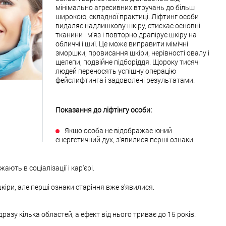
мінімально агресивних втручань до більш
широкою, складної практиці. Ліфтинг особи
видаляє надлишкову шкіру, стискає основні
тканини і м'яз і повторно драпірує шкіру на
обличчі і шиї. Це може виправити мімічні
зморшки, провисання шкіри, нерівності овалу і
щелепи, подвійне підборіддя. Щороку тисячі
людей переносять успішну операцію
фейслифтинга і задоволені результатами.
Показання до ліфтінгу особи:
Якщо особа не відображає юний
енергетичний дух, з'явилися перші ознаки
ють в соціалізації і кар'єрі.
іри, але перші ознаки старіння вже з'явилися.
азу кілька областей, а ефект від нього триває до 15 років.