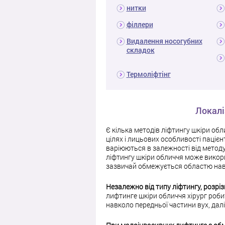
нитки
філлери
Видалення носогубних
складок
Термоліфтінг
Локалі
Є кілька методів ліфтингу шкіри об
цілях і лицьових особливості паціє
варіюються в залежності від методу 
ліфтингу шкіри обличчя може викор
зазвичай обмежується областю нав
Незалежно від типу ліфтингу, розріз
лифтинге шкіри обличчя хірург робит
навколо передньої частини вух, далі