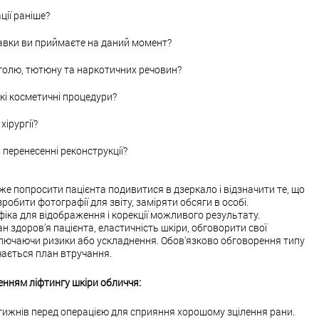
ції раніше?
добавки ви приймаєте на даний момент?
олю, тютюну та наркотичних речовин?
кі косметичні процедури?
хірургії?
перенесенні реконструкції?
же попросити пацієнта подивитися в дзеркало і відзначити те, що
робити фотографії для звіту, заміряти обсяги в особі.
іка для відображення і корекції можливого результату.
н здоров'я пацієнта, еластичність шкіри, обговорити свої
включаючи ризики або ускладнення. Обов'язково обговорення типу
ачається план втручання.
енням ліфтингу шкіри обличчя:
тижнів перед операцією для сприяння хорошому зцілення рани.