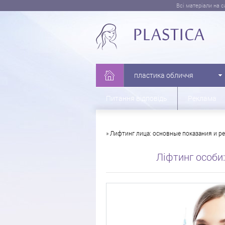
Всі матеріали на 
пластика обличчя
Питання відповідь
Реклама
»
Лифтинг лица: основные показания и р
Ліфтинг особи: