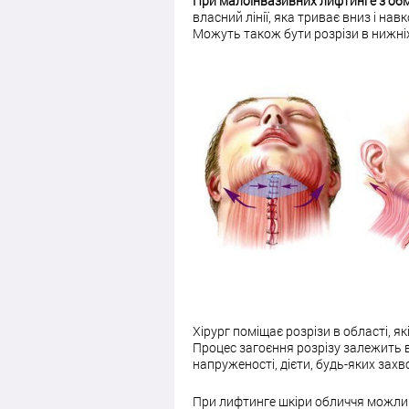
При малоінвазивних лифтинге з обм
власний лінії, яка триває вниз і на
Можуть також бути розрізи в нижніх
Хірург поміщає розрізи в області, як
Процес загоєння розрізу залежить ві
напруженості, дієти, будь-яких захв
При лифтинге шкіри обличчя можливи