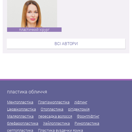
пластичний хірург
ВСІ АВТОРИ
пластика обличчя
Ментопластіка
Платізмопластіка
ліфтинг
Цервікопластіка
Отопластика
рітідектомія
Малярпластіка
пересадка волосся
Фронтліфтінг
блефаропластика
Хейлопластика
Ринопластика
септопластика
Пластика вуздечки язика