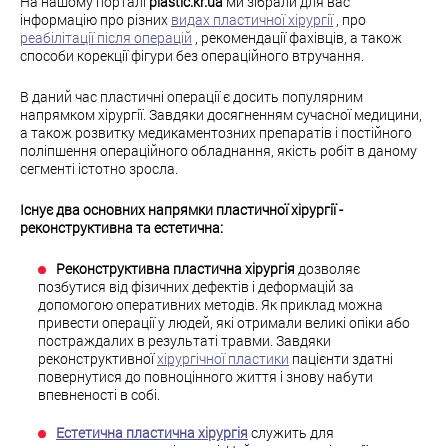
На нашому порталі
plastic.kr.ua
ми зібрали для вас
інформацію про різних
видах пластичної хірургії
, про
реабілітації після операцій
, рекомендації фахівців, а також
способи корекції фігури без операційного втручання.
В даний час пластичні операції є досить популярним
напрямком хірургії. Завдяки досягненням сучасної медицини,
а також розвитку медикаментозних препаратів і постійного
поліпшення операційного обладнання, якість робіт в даному
сегменті істотно зросла.
Існує два основних напрямки пластичної хірургії -
реконструктивна та естетична:
Реконструктивна пластична хірургія
дозволяє
позбутися від фізичних дефектів і деформацій за
допомогою оперативних методів. Як приклад можна
привести операції у людей, які отримали великі опіки або
постраждалих в результаті травми. Завдяки
реконструктивної
хірургічної пластики
пацієнти здатні
повернутися до повноцінного життя і знову набути
впевненості в собі.
Естетична пластична хірургія
служить для