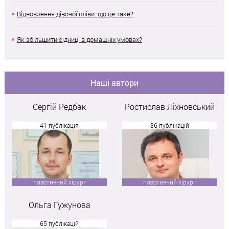
Відновлення дівочої пліви: що це таке?
Як збільшити сідниці в домашніх умовах?
Наші автори
Сергій Редбак
Ростислав Ліхновський
41 публікація
36 публікацій
пластичний хірург
пластичний хірург
Ольга Гужунова
65 публікацій