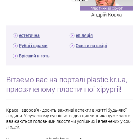
статей
пластичний хірург
Андрій Ковха
естетична
епіляція
Рубці і шрами
Освіти на шкірі
Врісший ніготь
Вітаємо вас на порталі plastic.kr.ua,
присвяченому пластичної хірургії!
Краса і здоров'я - досить важливі аспекти в житті будь-якої
людини. У сучасному суспільстві два цих чинника дуже часто
вважаються головними якостями успішних і впевнених у собі
людей.