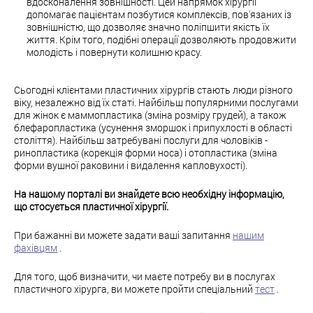
вдосконалення зовнішності. Цей напрямок хірургії
допомагає пацієнтам позбутися комплексів, пов'язаних із
зовнішністю, що дозволяє значно поліпшити якість їх
життя. Крім того, подібні операції дозволяють продовжити
молодість і повернути колишню красу.
Сьогодні клієнтами пластичних хірургів стають люди різного
віку, незалежно від їх статі. Найбільш популярними послугами
для жінок є маммопластика (зміна розміру грудей), а також
блефаропластика (усунення зморшок і припухлості в області
століття). Найбільш затребувані послуги для чоловіків -
ринопластика (корекція форми носа) і отопластика (зміна
форми вушної раковини і видалення капловухості).
На нашому порталі ви знайдете всю необхідну інформацію,
що стосується пластичної хірургії.
При бажанні ви можете задати ваші запитання
нашим
фахівцям
.
Для того, щоб визначити, чи маєте потребу ви в послугах
пластичного хірурга, ви можете пройти спеціальний
тест
.