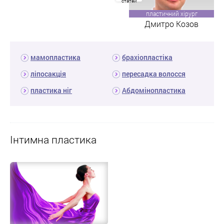
статей
пластичний хірург
Дмитро Козов
мамопластика
брахіопластіка
ліпосакція
пересадка волосся
пластика ніг
Абдомінопластика
Інтимна пластика