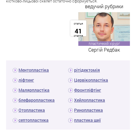
кістково-лицьової скелет остаточно сформується.
ведучий рубрики
статья
41
стаття
пластичний хірург
Сергій Редбак
Ментопластіка
рітідектомія
ліфтинг
Цервікопластіка
Малярпластіка
Фронтліфтінг
блефаропластика
Хейлопластика
Отопластика
Ринопластика
септопластика
пластика шиї