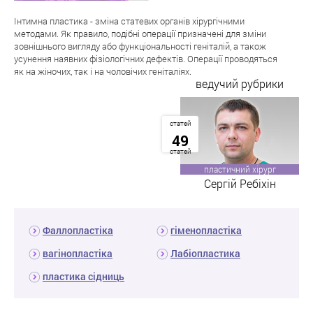
Інтимна пластика - зміна статевих органів хірургічними
методами. Як правило, подібні операції призначені для зміни
зовнішнього вигляду або функціональності геніталій, а також
усунення наявних фізіологічних дефектів. Операції проводяться
як на жіночих, так і на чоловічих геніталіях.
ведучий рубрики
статей
49
статей
пластичний хірург
Сергій Ребіхін
Фаллопластіка
гіменопластіка
вагінопластіка
Лабіопластика
пластика сідниць