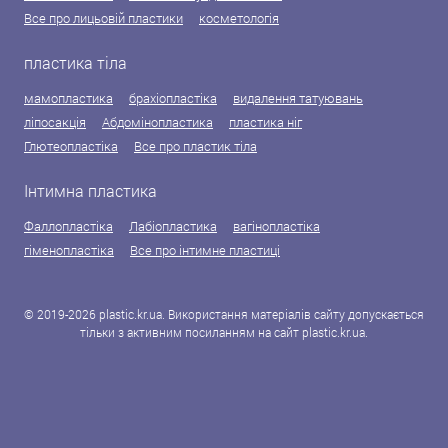
Все про лицьовій пластики
косметологія
пластика тіла
мамопластика
брахіопластіка
видалення татуювань
ліпосакція
Абдомінопластика
пластика ніг
Глютеопластіка
Все про пластик тіла
Інтимна пластика
Фаллопластіка
Лабіопластика
вагінопластіка
гіменопластіка
Все про інтимне пластиці
© 2019-2026 plastic.kr.ua. Використання матеріалів сайту допускається
тільки з активним посиланням на сайт plastic.kr.ua.